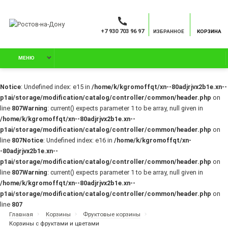
+7 930 703 96 97
ИЗБРАННОЕ
КОРЗИНА
МЕНЮ
Notice
: Undefined index: e15 in
/home/k/kgromoffqt/xn--80adjrjvx2b1e.xn--
p1ai/storage/modification/catalog/controller/common/header.php
on
line
807
Warning
: current() expects parameter 1 to be array, null given in
/home/k/kgromoffqt/xn--80adjrjvx2b1e.xn--
p1ai/storage/modification/catalog/controller/common/header.php
on
line
807
Notice
: Undefined index: e16 in
/home/k/kgromoffqt/xn-
-80adjrjvx2b1e.xn--
p1ai/storage/modification/catalog/controller/common/header.php
on
line
807
Warning
: current() expects parameter 1 to be array, null given in
/home/k/kgromoffqt/xn--80adjrjvx2b1e.xn--
p1ai/storage/modification/catalog/controller/common/header.php
on
line
807
Главная
Корзины
Фруктовые корзины
Корзины с фруктами и цветами