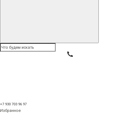
Букеты из ягод
Букеты из овощей
Сырные букеты
Корзины
Праздники
Сырные корзины
Сырные корзины в
подарок в Ростове-на-
Дону
Сортировка: По умолчанию
Сортировка: По умолчанию
+7 930 703 96 97
Название (А - Я)
Избранное
Название (Я - А)
Цена (низкая > высокая)
Цена (высокая > низкая)
Рейтинг (начиная с высокого)
Рейтинг (начиная с низкого)