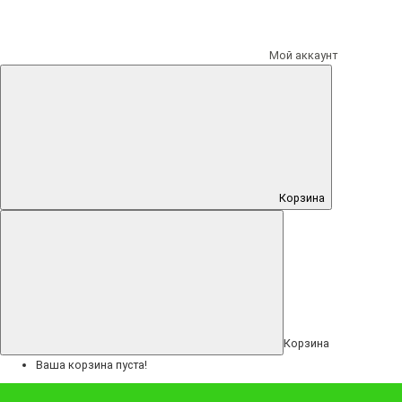
Код Товара (А - Я)
Код Товара (Я - А)
Мой аккаунт
Показать: 48
25
Показать: 48
50
75
100
Корзина
Сортировка: По умолчанию
Сортировка: По умолчанию
Сортировка: Название (А - Я)
Сортировка: Название (Я - А)
Корзина
Сортировка: Цена (низкая > высокая)
Ваша корзина пуста!
Сортировка: Цена (высокая > низкая)
Сортировка: Рейтинг (начиная с высокого)