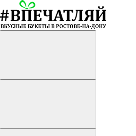
Главная
Корзины
Букеты из клубники в шоколаде
Воздушные шары
Мужские букеты
Сладкие букеты
Букеты из конфет
Букеты из шоколадных роз
Фруктовые букеты
Букеты из сухофруктов
Подарочные наборы орехов и сухофруктов
Букеты из орехов
Съедобные букеты для женщин